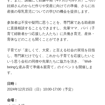
す。また、講義にて妊娠中期（4ヶ月から8ヶ月）ごろの
妊婦さんのからだ作りや安産に向けての準備、さらに出
産後の母乳育児についての学びの機会を提供します。
参加者は不安や疑問に思うことを、専門家である助産師
に直接相談することもできますし、先輩ママ、パパ（子
育て経験者かつ応援した人たち）に共働き育児、産休・
育休などのことも聞くことができます。
子育てが「楽しくて、大変」と言える社会の実現を目指
し、専門家だけでなく、これから子育てを応援したいと
いう思う会社の同僚や先輩たちに協力を頂き、「Well-
beingな産み育て準備＆親育て」のイベントを開催しま
す。
日時：
2024年12月15日（日）10:00-17:00（予定）
会場：