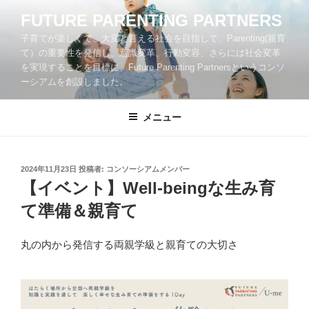
コ
FUTURE PARENTING PARTNERS
ン
子育てが楽しくて、大変と言える社会を目指して、Parenting(親育
テ
て）の重要性を発信し、意識変革、行動変容、さらには社会変革
ン
を実現することを目標に、Future Parenting Partnersというコンソ
ツ
ーシアムを創設しました。
へ
ス
メニュー
キ
ッ
プ
投
2024年11月23日
投稿者:
コンソーシアムメンバー
稿
【イベント】Well-beingな生み育
日:
て準備＆親育て
丸の内から発信する両親学級と親育ての大切さ