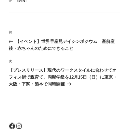
カ
EVENT
テ
ゴ
リ
ー
投
前
前
稿
の
【イベント】世界早産児デイシンポジウム 産前産
ナ
投
後・赤ちゃんのためにできること
ビ
稿
ゲ
次
次
の
ー
【プレスリリース】現代のワークスタイルに合わせてオ
投
シ
フィス街で親育て、両親学級を12月15日（日）に東京・
稿
大阪・下関・熊本で同時開催
ョ
ン
Facebook
Instagram