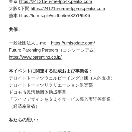
東京
https://241215-u-me-fpp-tk.peatix.com
大阪&下関
https://241215-u-me-fpp-os.peatix.com
熊本
https://forms.gle/vtzfLo9eV32YPt5K6
共催：
一般社団法人U-me
https://umisodate.com/
Future Parenting Partners（コンソーシアム）
https://www.parenting.co.jp/
本イベントに関連する助成および事業名：
デロイトトーマツウェルビーイング財団（人的支援）
デロイトトーマツリクリエーション倶楽部
ドコモ市民活動団体助成事業
「ライフデザインを支えるサービス導入実証等事業」
（経済産業省）
私たちの思い：