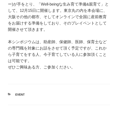
ー)が手をとり、「Well-beingな生み育て準備&親育て」と
して、12月15日に開催します。東京丸の内を本会場に、
大阪その他の都市、そしてオンラインで全国に産前教育
をお届けする準備をしており、そのプレイベントとして
開催させて頂きます。
本シンポジウムは、助産師、保健師、医師、保育士など
の専門職を対象にお話をさせて頂く予定ですが、これか
ら子育てをする人、今子育てしている人に参加頂くこと
は可能です。
ぜひご興味ある方、ご参加ください。
カ
EVENT
テ
ゴ
リ
ー