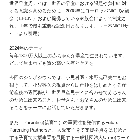
世界早産児デイは、世界の早産における課題や負担に対
する意識を高めるために、2008年にヨーロッパNICU家族
会（EFCNI）および提携している家族会によって制定さ
れ、１年で最も重要な記念日となります。（日本NICUサ
イトより引用）
2024年のテーマ
毎年1300万人以上の赤ちゃんが早産で生まれています。
どこで生まれても質の高い医療とケアを
今回のシンポジウムでは、小児科医・水野克己先生をお
招きして、小児科医の視点から助産師をはじめとする産
前産後の専門職が、世界早産児デイに合わせて赤ちゃん
のために出来ること、お母さん・お父さんのために出来
ることをテーマにお話していただきます。
また、Parenting(親育て）の重要性を発信するFuture
Parenting Partnersと、大阪市子育て支援拠点をはじめと
する子育て支援事業を展開する一般社団法人U-me(ウーミ