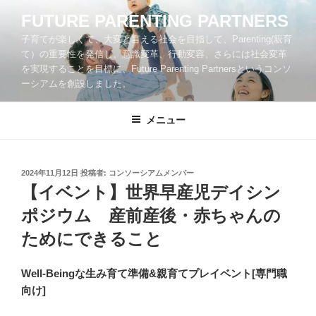
コ
FUTURE PARENTING PARTNERS
ン
子育てが楽しくて、大変と言える社会を目指して、Parenting(親育
テ
て）の重要性を発信し、意識変革、行動変容、さらには社会変革
ン
を実現することを目標に、Future Parenting Partnersというコンソ
ツ
ーシアムを創設しました。
へ
ス
メニュー
キ
ッ
プ
投
2024年11月12日
投稿者:
コンソーシアムメンバー
稿
【イベント】世界早産児デイシン
日:
ポジウム 産前産後・赤ちゃんの
ためにできること
Well-Beingな生み育て準備&親育てプレイベント[専門職
向け]