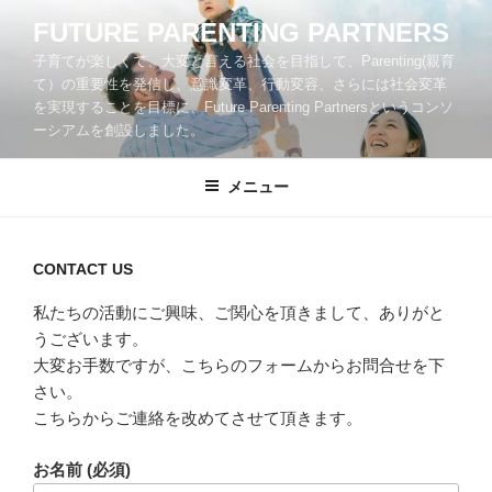
コ
FUTURE PARENTING PARTNERS
ン
子育てが楽しくて、大変と言える社会を目指して、Parenting(親育
テ
て）の重要性を発信し、意識変革、行動変容、さらには社会変革
ン
を実現することを目標に、Future Parenting Partnersというコンソ
ツ
ーシアムを創設しました。
へ
ス
メニュー
キ
ッ
プ
CONTACT US
私たちの活動にご興味、ご関心を頂きまして、ありがと
うございます。
大変お手数ですが、こちらのフォームからお問合せを下
さい。
こちらからご連絡を改めてさせて頂きます。
お名前 (必須)