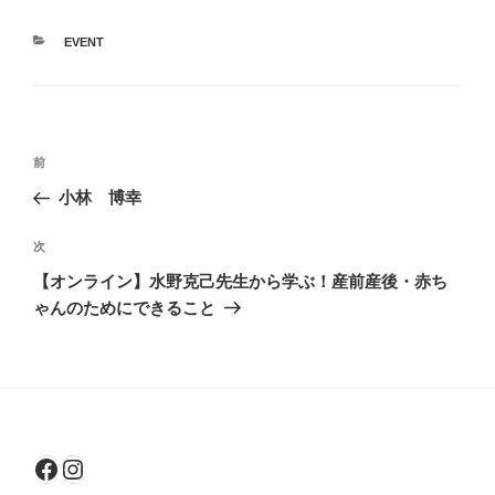
カ
EVENT
テ
ゴ
リ
ー
投
前
前
稿
の
小林 博幸
ナ
投
ビ
稿
次
次
ゲ
の
【オンライン】水野克己先生から学ぶ！産前産後・赤ち
投
ー
ゃんのためにできること
稿
シ
ョ
ン
Facebook
Instagram