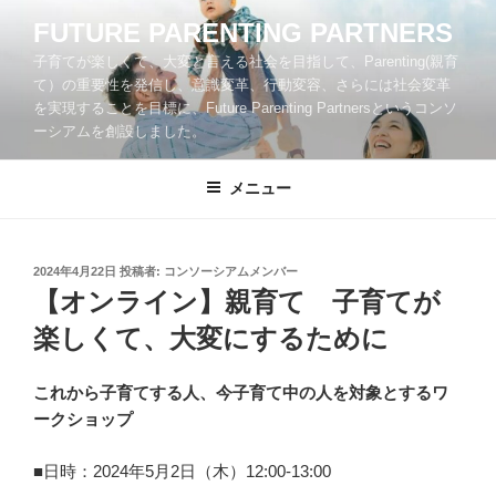
コ
FUTURE PARENTING PARTNERS
ン
子育てが楽しくて、大変と言える社会を目指して、Parenting(親育
テ
て）の重要性を発信し、意識変革、行動変容、さらには社会変革
ン
を実現することを目標に、Future Parenting Partnersというコンソ
ツ
ーシアムを創設しました。
へ
ス
メニュー
キ
ッ
プ
投
2024年4月22日
投稿者:
コンソーシアムメンバー
稿
【オンライン】親育て 子育てが
日:
楽しくて、大変にするために
これから子育てする人、今子育て中の人を対象とするワ
ークショップ
■日時：2024年5月2日（木）12:00-13:00