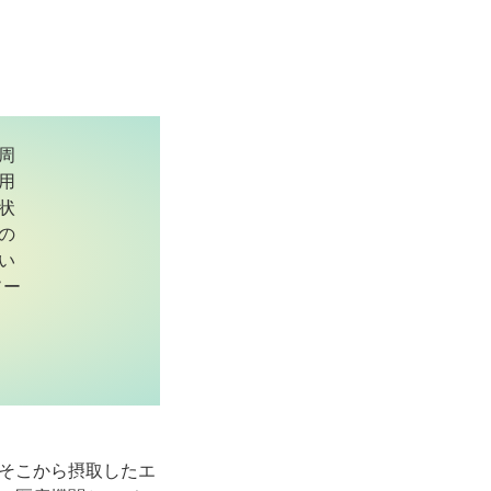
周
用
状
の
い
ソー
そこから摂取したエ