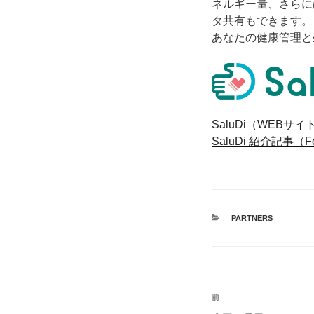
ネルギー量、さらに
タ共有もできます。
あなたの健康管理と
SaluDi（WEBサイ
SaluDi 紹介記事（F
カ
PARTNERS
テ
ゴ
リ
ー
投
前
前