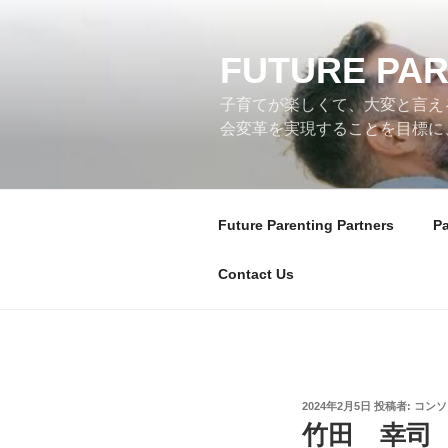
コ
ン
テ
FUTURE PAR
ン
子育てが楽しくて、大変と言える
ツ
会変革を実現することを目標に、Fut
へ
ス
キ
ッ
Future Parenting Partners
P
プ
Contact Us
投
2024年2月5日
投稿者:
コンソ
稿
竹田 幸司
日: