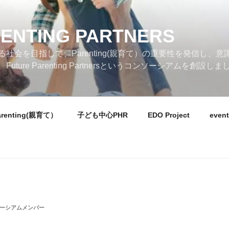
ENTING PARTNERS
社会を目指して、Parenting(親育て）の重要性を発信し、
ure Parenting Partnersというコンソーシアムを創設しま
arenting(親育て）
子ども中心PHR
EDO Project
event
ーシアムメンバー