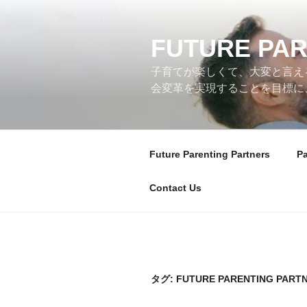
コ
ン
テ
FUTURE PAR
ン
子育てが楽しくて、大変と言える
ツ
会変革を実現することを目標に、Fut
へ
ス
キ
ッ
Future Parenting Partners
P
プ
Contact Us
タグ:
FUTURE PARENTING PART