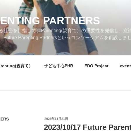
ENTING PARTNERS
社会を目指して、Parenting(親育て）の重要性を発信し、
ure Parenting Partnersというコンソーシアムを創設しま
arenting(親育て）
子ども中心PHR
EDO Project
event
NERS
投
2023年11月21日
稿
2023/10/17 Future Pare
日: