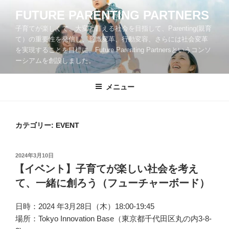
コ
FUTURE PARENTING PARTNERS
ン
子育てが楽しくて、大変と言える社会を目指して、Parenting(親育
テ
て）の重要性を発信し、意識変革、行動変容、さらには社会変革
ン
を実現することを目標に、Future Parenting Partnersというコンソ
ツ
ーシアムを創設しました。
へ
ス
メニュー
キ
ッ
プ
カテゴリー:
EVENT
投
2024年3月10日
稿
【イベント】子育てが楽しい社会を考え
日:
て、一緒に創ろう（フューチャーボード）
日時：2024 年3月28日（木）18:00-19:45
場所：Tokyo Innovation Base（東京都千代田区丸の内3-8-