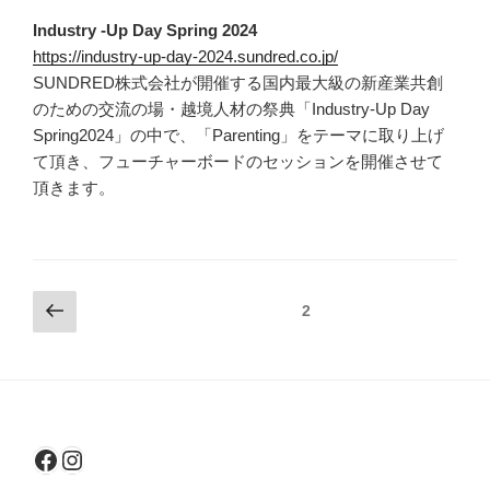
Industry -Up Day Spring 2024
https://industry-up-day-2024.sundred.co.jp/
SUNDRED株式会社が開催する国内最大級の新産業共創
のための交流の場・越境人材の祭典「Industry-Up Day
Spring2024」の中で、「Parenting」をテーマに取り上げ
て頂き、フューチャーボードのセッションを開催させて
頂きます。
投
前
固定ページ
2
の
稿
ペ
の
ー
ペ
ジ
ー
Facebook
Instagram
ジ
送